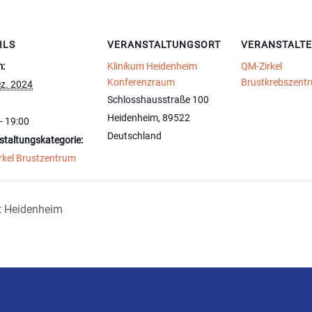
ILS
VERANSTALTUNGSORT
VERANSTALT
:
Klinikum Heidenheim
QM-Zirkel
Konferenzraum
Brustkrebszent
ez. 2024
Schlosshausstraße 100
Heidenheim
,
89522
- 19:00
Deutschland
staltungskategorie:
rkel Brustzentrum
ft Heidenheim