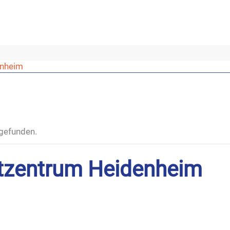
enheim
tgefunden.
stzentrum Heidenheim