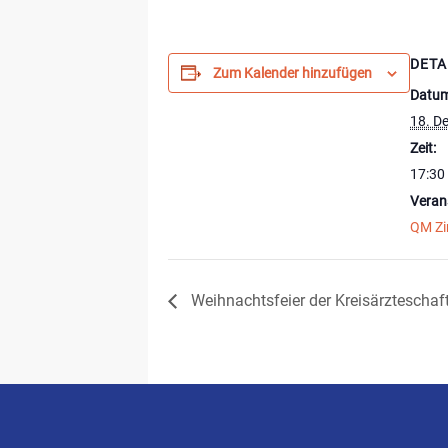
DETA
Zum Kalender hinzufügen
Datum
18. D
Zeit:
17:30 
Veran
QM Zi
Weihnachtsfeier der Kreisärztescha