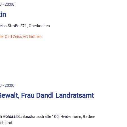
0
-
20:00
in
Zeiss-Straße 271, Oberkochen
er Carl Zeiss AG lädt ein:
0
-
20:00
Gewalt, Frau Dandl Landratsamt
m Hörsaal
Schlosshausstraße 100, Heidenheim, Baden-
schland