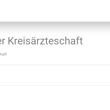
r Kreisärzteschaft
chaft