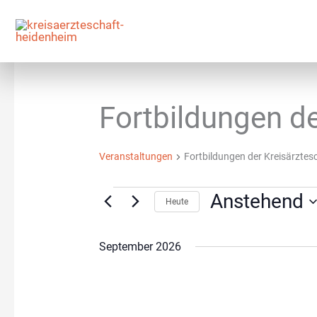
Zum
Inhalt
springen
Veranstaltungen
Fortbildungen de
Veranstaltungen
Fortbildungen der Kreisärztes
Anstehend
Heute
Datum
wählen.
September 2026