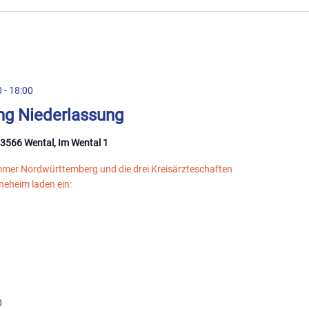
0
-
18:00
ng Niederlassung
73566 Wental, Im Wental 1
mmer Nordwürttemberg und die drei Kreisärzteschaften
eheim laden ein:
0