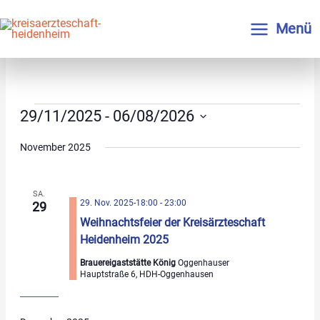
Zum
Inhalt
Menü
springen
Veranstaltung
Ansichten-
Veranstaltungen
29/11/2025
 - 
06/08/2026
Ansichten-
Navigation
Datum
Navigation
November 2025
wählen.
SA.
29. Nov. 2025-18:00
-
23:00
29
Weihnachtsfeier der Kreisärzteschaft
Heidenheim 2025
Brauereigaststätte König
Oggenhauser
Hauptstraße 6, HDH-Oggenhausen