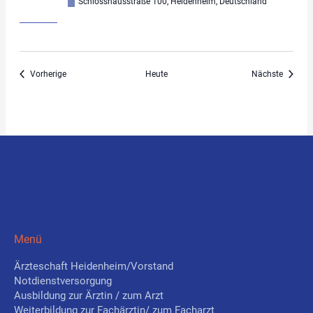
Schlosshausstraße 100, Heidenheim, Deutschland
Veranstaltungen
Veranst
Vorherige
Heute
Nächste
Menü
Ärzteschaft Heidenheim/Vorstand
Notdienstversorgung
Ausbildung zur Ärztin / zum Arzt
Weiterbildung zur Fachärztin/ zum Facharzt