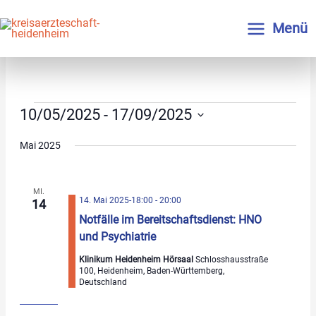
Zum
Inhalt
Menü
springen
Veranstaltung
Ansichten-
Veranstaltungen
10/05/2025
 - 
17/09/2025
Ansichten-
Navigation
Datum
Navigation
Mai 2025
wählen.
MI.
14. Mai 2025-18:00
-
20:00
14
Notfälle im Bereitschaftsdienst: HNO
und Psychiatrie
Klinikum Heidenheim Hörsaal
Schlosshausstraße
100, Heidenheim, Baden-Württemberg,
Deutschland